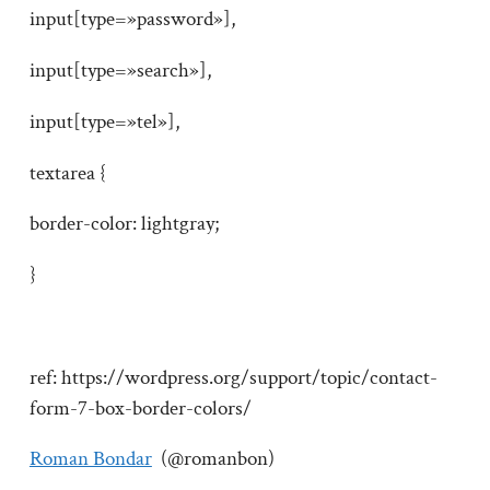
input[type=»password»],
input[type=»search»],
input[type=»tel»],
textarea {
border-color: lightgray;
}
ref: https://wordpress.org/support/topic/contact-
form-7-box-border-colors/
Roman Bondar
(@romanbon)